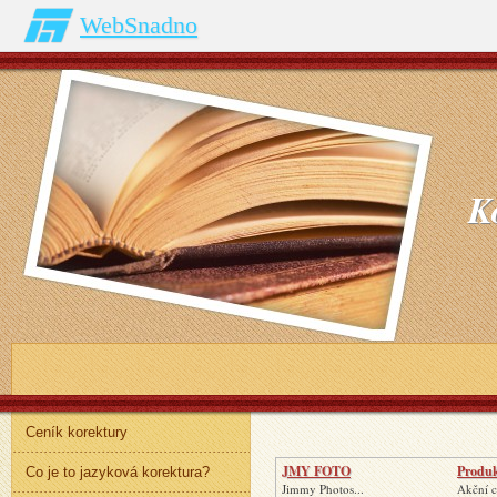
WebSnadno
K
Ceník korektury
JMY FOTO
Produk
Co je to jazyková korektura?
Jimmy Photos...
Akční 