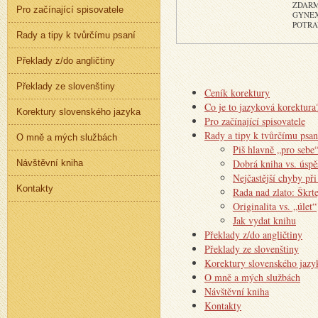
ZDAR
Pro začínající spisovatele
GYNEX
POTRA
Rady a tipy k tvůrčímu psaní
Překlady z/do angličtiny
Překlady ze slovenštiny
Ceník korektury
Co je to jazyková korektura
Korektury slovenského jazyka
Pro začínající spisovatele
Rady a tipy k tvůrčímu psan
O mně a mých službách
Piš hlavně „pro sebe
Dobrá kniha vs. úspě
Návštěvní kniha
Nejčastější chyby př
Kontakty
Rada nad zlato: Škrte
Originalita vs. „úlet“
Jak vydat knihu
Překlady z/do angličtiny
Překlady ze slovenštiny
Korektury slovenského jazy
O mně a mých službách
Návštěvní kniha
Kontakty