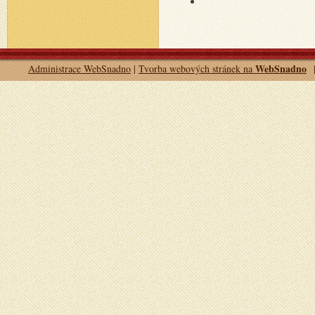
WebSnadno
Administrace WebSnadno
|
Tvorba webových stránek na